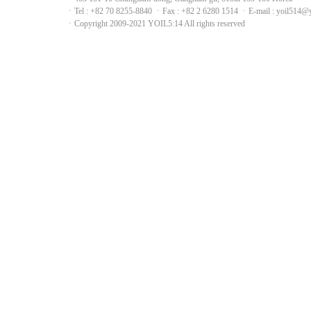
ㆍTel : +82 70 8255-8840 ㆍFax : +82 2 6280 1514 ㆍE-mail : yoil514@
ㆍCopyright 2009-2021 YOIL5:14 All rights reserved