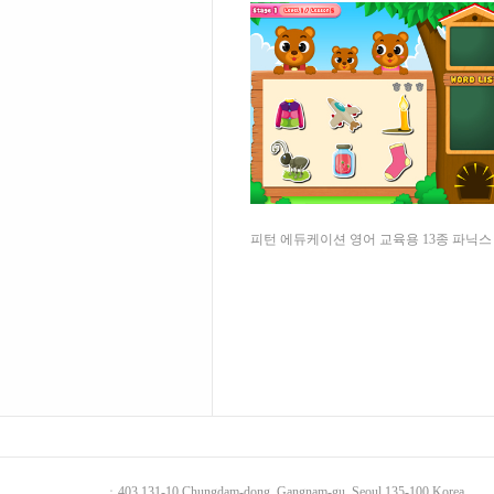
피턴 에듀케이션 영어 교육용 13종 파닉스
ㆍ403 131-10 Chungdam-dong, Gangnam-gu, Seoul 135-100 Korea